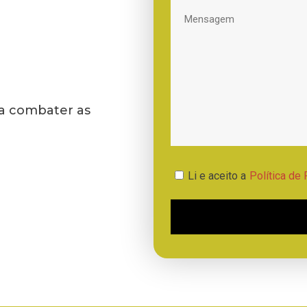
 a combater as
Li e aceito a
Política de